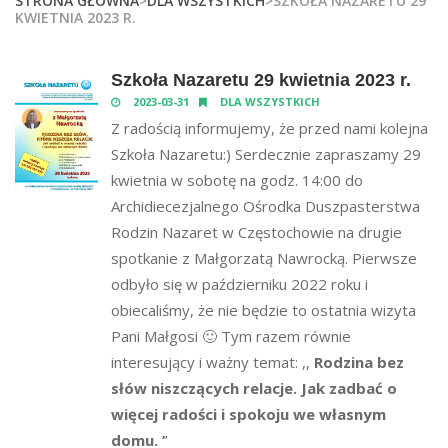
STRONA GŁÓWNA
>
DLA WSZYSTKICH
>SZKOŁA NAZARETU 29
KWIETNIA 2023 R.
Szkoła Nazaretu 29 kwietnia 2023 r.
2023-03-31
DLA WSZYSTKICH
Z radością informujemy, że przed nami kolejna
Szkoła Nazaretu:) Serdecznie zapraszamy 29
kwietnia w sobotę na godz. 14:00 do
Archidiecezjalnego Ośrodka Duszpasterstwa
Rodzin Nazaret w Częstochowie na drugie
spotkanie z Małgorzatą Nawrocką. Pierwsze
odbyło się w październiku 2022 roku i
obiecaliśmy, że nie będzie to ostatnia wizyta
Pani Małgosi 🙂 Tym razem równie
interesujący i ważny temat: ,,
Rodzina bez
słów niszczących relacje. Jak zadbać o
więcej radości i spokoju we własnym
domu. ’
’