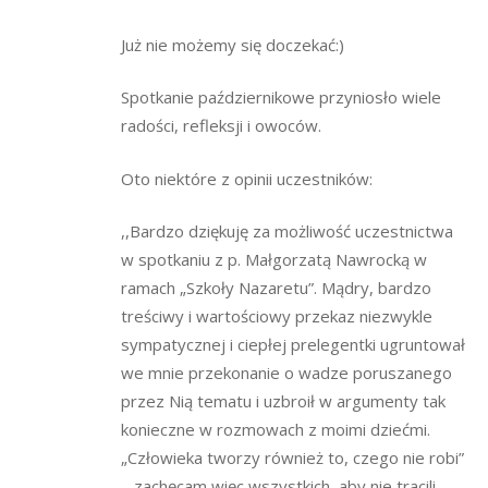
Już nie możemy się doczekać:)
Spotkanie październikowe przyniosło wiele
radości, refleksji i owoców.
Oto niektóre z opinii uczestników:
,,Bardzo dziękuję za możliwość uczestnictwa
w spotkaniu z p. Małgorzatą Nawrocką w
ramach „Szkoły Nazaretu”. Mądry, bardzo
treściwy i wartościowy przekaz niezwykle
sympatycznej i ciepłej prelegentki ugruntował
we mnie przekonanie o wadze poruszanego
przez Nią tematu i uzbroił w argumenty tak
konieczne w rozmowach z moimi dziećmi.
„Człowieka tworzy również to, czego nie robi”
– zachęcam więc wszystkich, aby nie tracili