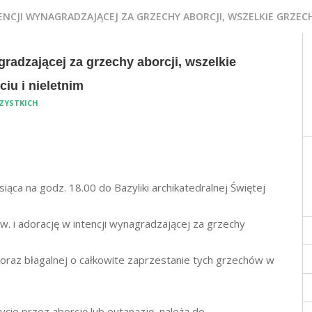
NCJI WYNAGRADZAJĄCEJ ZA GRZECHY ABORCJI, WSZELKIE GRZECH
radzającej za grzechy aborcji, wszelkie
iu i nieletnim
ZYSTKICH
ca na godz. 18.00 do Bazyliki archikatedralnej Świętej
. i adorację w intencji wynagradzającej za grzechy
m oraz błagalnej o całkowite zaprzestanie tych grzechów w
życie przez aborcję lub eutanazję, należą do