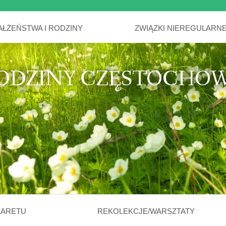
AŁŻEŃSTWA I RODZINY
ZWIĄZKI NIEREGULARN
ODZINY CZĘSTOCHO
ZARETU
REKOLEKCJE/WARSZTATY