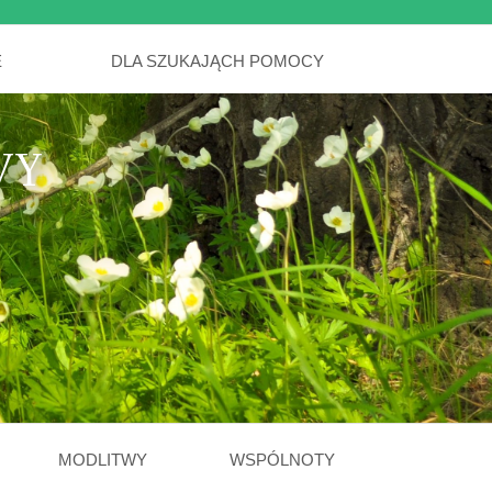
E
DLA SZUKAJĄCH POMOCY
WY
MODLITWY
WSPÓLNOTY