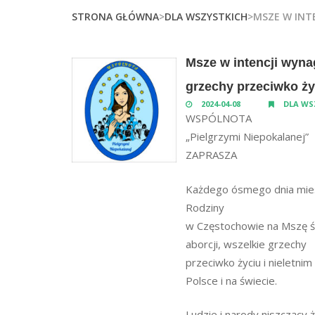
STRONA GŁÓWNA
>
DLA WSZYSTKICH
>MSZE W INTE
Msze w intencji wynag
grzechy przeciwko życ
2024-04-08
DLA WS
WSPÓLNOTA
„Pielgrzymi Niepokalanej”
ZAPRASZA
Każdego ósmego dnia miesią
Rodziny
w Częstochowie na Mszę św
aborcji, wszelkie grzechy
przeciwko życiu i nieletni
Polsce i na świecie.
Ludzie i narody niszczący 