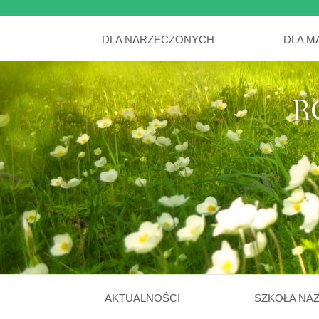
DLA NARZECZONYCH
DLA M
R
AKTUALNOŚCI
SZKOŁA NA