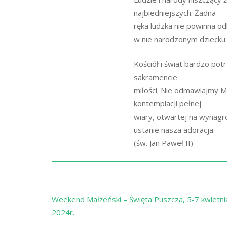
najbiedniejszych. Żadna
ręka ludzka nie powinna o
w nie narodzonym dziecku.
Kościół i świat bardzo pot
sakramencie
miłości. Nie odmawiajmy M
kontemplacji pełnej
wiary, otwartej na wynagro
ustanie nasza adoracja.
(św. Jan Paweł II)
Nawigacja
Weekend Małżeński – Święta Puszcza, 5-7 kwietni
wpisu
2024r.