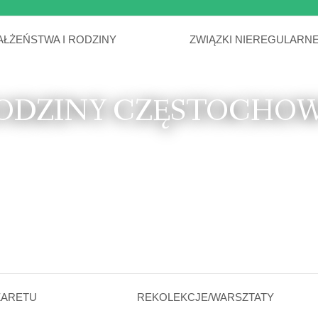
AŁŻEŃSTWA I RODZINY
ZWIĄZKI NIEREGULARN
ODZINY CZĘSTOCHO
ZARETU
REKOLEKCJE/WARSZTATY