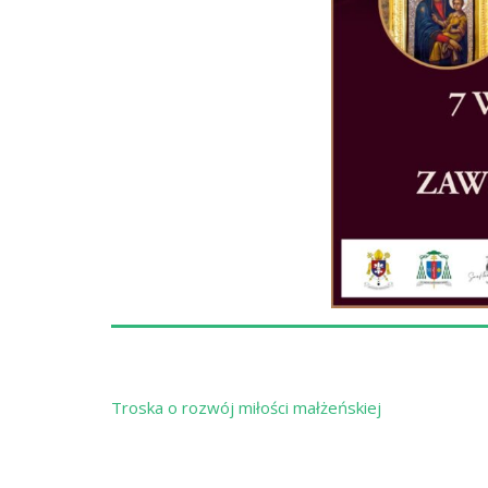
Nawigacja
Troska o rozwój miłości małżeńskiej
wpisu