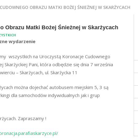
CUDOWNEGO OBRAZU MATKI BOŻEJ ŚNIEŻNEJ W SKARŻYCACH
 Obrazu Matki Bożej Śnieżnej w Skarżycach
ZYSTKICH
czne wydarzenie
zamy wszystkich na Uroczystą Koronacje Cudownego
j Skarżyckiej Pani, która odbędzie się dnia 7 września
ierciu – Skarżycach, ul. Skarżycka 11
życach można dojechać autobusem miejskim 5, 3 są
ingi dla samochodów indywidualnych jak i grup
rżycach. Zapraszamy !
oronacja.parafiaskarzyce.pl/