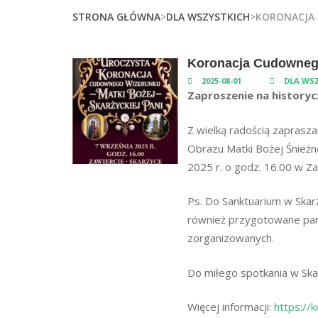
STRONA GŁÓWNA
>
DLA WSZYSTKICH
>KORONACJA 
Koronacja Cudownego
2025-08-01
DLA WS
Zaproszenie na history
Z wielką radością zapras
Obrazu Matki Bożej Śnieżne
2025 r. o godz. 16.00 w Zaw
Ps. Do Sanktuarium w Skar
również przygotowane park
zorganizowanych.
Do miłego spotkania w Ska
Więcej informacji:
https://k