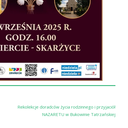
Rekolekcje doradców życia rodzinnego i przyjaciół
NAZARETU w Bukowinie Tatrzańskiej