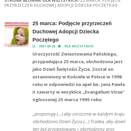
STRONA GŁÓWNA
>
DLA WSZYSTKICH
>25 MARCA: PODJĘCIE
PRZYRZECZEŃ DUCHOWEJ ADOPCJI DZIECKA POCZĘTEGO
25 marca: Podjęcie przyrzeczeń
Duchowej Adopcji Dziecka
Poczętego
2021-03-25
DLA WSZYSTKICH
Uroczystość Zwiastowania Pańskiego,
przypadająca 25 marca, obchodzona jest
jako Dzień Świętości Życia. Został on
ustanowiony w Kościele w Polsce w 1998
roku w odpowiedzi na apel św. Jana Pawła
II zawarty w encyklice „Evangelium Vitae”
ogłoszonej 25 marca 1995 roku:
„proponuję (…) aby corocznie w każdym kraju
obchodzono Dzień Życia (…) Trzeba, aby dzień
ten był przygotowany i obchodzony przy