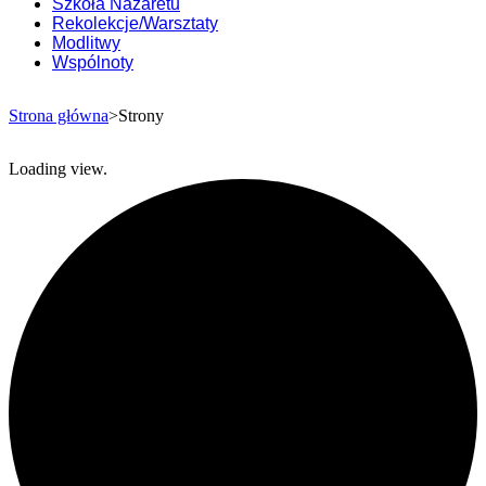
Szkoła Nazaretu
Rekolekcje/Warsztaty
Modlitwy
Wspólnoty
Strona główna
>Strony
Loading view.