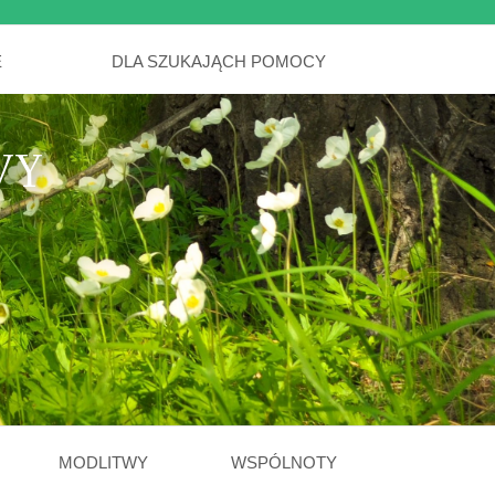
E
DLA SZUKAJĄCH POMOCY
WY
MODLITWY
WSPÓLNOTY