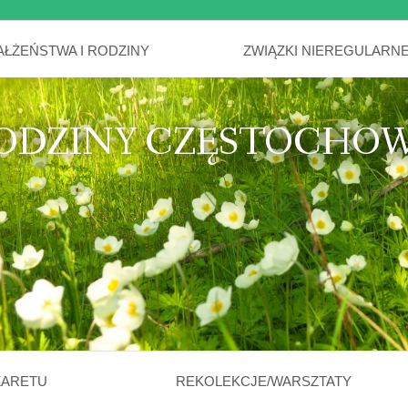
AŁŻEŃSTWA I RODZINY
ZWIĄZKI NIEREGULARN
ODZINY CZĘSTOCHO
ZARETU
REKOLEKCJE/WARSZTATY