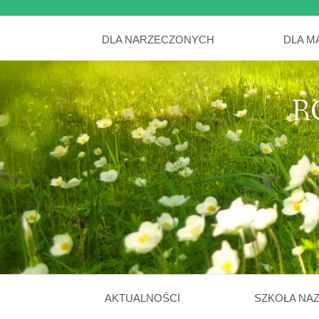
DLA NARZECZONYCH
DLA M
R
AKTUALNOŚCI
SZKOŁA NA