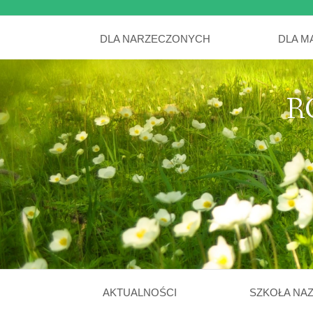
DLA NARZECZONYCH
DLA M
R
AKTUALNOŚCI
SZKOŁA NA