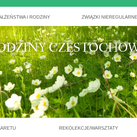
AŁŻEŃSTWA I RODZINY
ZWIĄZKI NIEREGULARN
ODZINY CZĘSTOCHO
ZARETU
REKOLEKCJE/WARSZTATY