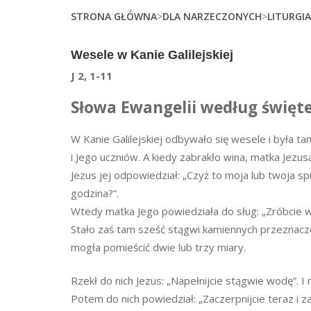
STRONA GŁÓWNA
>
DLA NARZECZONYCH
>
LITURGI
Wesele w Kanie Galilejskiej
J 2, 1-11
Słowa Ewangelii według święt
W Kanie Galilejskiej odbywało się wesele i była t
i Jego uczniów. A kiedy zabrakło wina, matka Jezus
Jezus jej odpowiedział: „Czyż to moja lub twoja s
godzina?”.
Wtedy matka Jego powiedziała do sług: „Zróbcie 
Stało zaś tam sześć stągwi kamiennych przeznacz
mogła pomieścić dwie lub trzy miary.
Rzekł do nich Jezus: „Napełnijcie stągwie wodę”. I n
Potem do nich powiedział: „Zaczerpnijcie teraz i za