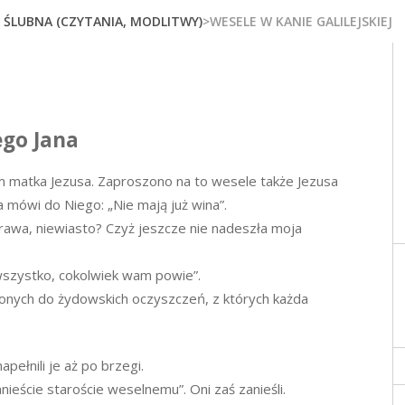
A ŚLUBNA (CZYTANIA, MODLITWY)
>WESELE W KANIE GALILEJSKIEJ
ego Jana
am matka Jezusa. Zaproszono na to wesele także Jezusa
a mówi do Niego: „Nie mają już wina”.
prawa, niewiasto? Czyż jeszcze nie nadeszła moja
wszystko, cokolwiek wam powie”.
onych do żydowskich oczyszczeń, z których każda
apełnili je aż po brzegi.
nieście staroście weselnemu”. Oni zaś zanieśli.