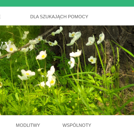
E
DLA SZUKAJĄCH POMOCY
WY
MODLITWY
WSPÓLNOTY