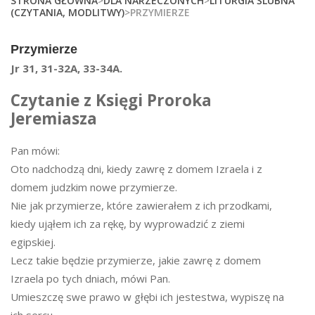
STRONA GŁÓWNA
>
DLA NARZECZONYCH
>
LITURGIA ŚLUBNA
(CZYTANIA, MODLITWY)
>PRZYMIERZE
Przymierze
Jr 31, 31-32A, 33-34A.
Czytanie z Księgi Proroka
Jeremiasza
Pan mówi:
Oto nadchodzą dni, kiedy zawrę z domem Izraela i z
domem judzkim nowe przymierze.
Nie jak przymierze, które zawierałem z ich przodkami,
kiedy ująłem ich za rękę, by wyprowadzić z ziemi
egipskiej.
Lecz takie będzie przymierze, jakie zawrę z domem
Izraela po tych dniach, mówi Pan.
Umieszczę swe prawo w głębi ich jestestwa, wypiszę na
ich sercu.